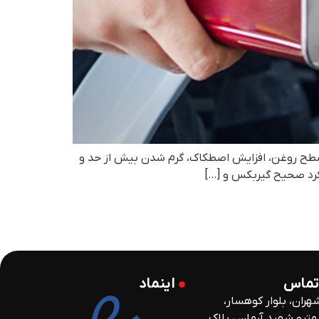
سطح روغن، افزایش اصطکاک، گرم شدن بیش از حد و
کرد صحیح گیربکس و […]
تماس
اینماد
هران، بلوار کوهسار،
ز مترو شهید آرمان ، پلاک