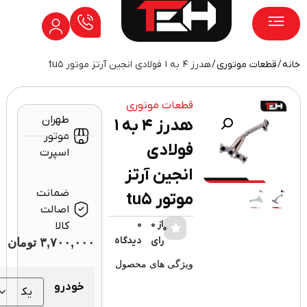
/
قطعات موتوری
/ هدرز ۴ به ۱ فولادی انجین آرتز موتور tu۵
۲
۴
قطعات موتوری
طهران
هدرز ۴ به ۱
موتور
فولادی
اسپرت
انجین آرتز
ضمانت
موتور tu۵
اصالت
از 0
0
کالا
0
رای
دیدگاه
۳,۷۰۰,۰۰۰
تومان
ویژگی های محصول
خودرو