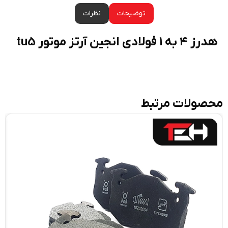
توضیحات
نظرات
۱ فولادی انجین آرتز موتور tu5
ولات مرتبط