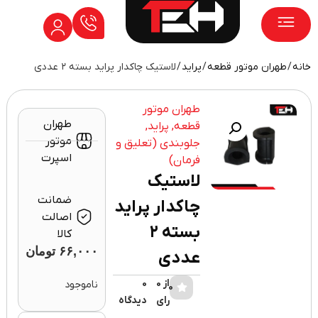
خانه
/
طهران موتور قطعه
/
پراید
/ لاستیک چاکدار پراید بسته ۲ عددی
پژو ۲۰۶
پژو ۴۰۵
طهران موتور
طهران
قطعه
,
پراید
,
موتور
جلوبندی (تعلیق و
اسپرت
فرمان)
لاستیک
ضمانت
چاکدار پراید
اصالت
بسته ۲
کالا
۶۶,۰۰۰
تومان
عددی
از 0
0
ناموجود
0
رای
دیدگاه