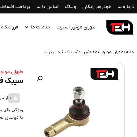
درباره ما
خودروبر رایگان
وبلاگ
تماس با ما
پرداخت اقساطی
طهران موتور اسپرت
خدمات ما
فروشگاه ل
خانه
/
طهران موتور قطعه
/
پراید
/ سیبک فرمان پراید
طهران موتور
سیبک فر
0
از 0 رای
ویژگی های م
با دوسال ضم