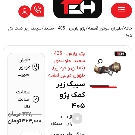
/
طهران موتور قطعه
/
پژو پارس - 405 - سمند
/ سیبک زیر کمک پژو
۲
۴
پژو پارس - 405 -
طهران
سمند
,
جلوبندی
موتور
(تعلیق و فرمان)
,
اسپرت
طهران موتور قطعه
سیبک زیر
ضمانت
کمک پژو
اصالت
۴۰۵
کالا
۴۳۷,۰۰۰
تومان
از 0
0
0
۳۶۴,۰۰۰
تومان
رای
دیدگاه
ویژگی های محصول